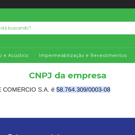
o e Acústico
Impermeabilização e Revestimentos
CNPJ da empresa
E COMERCIO S.A. é
58.764.309/0003-08