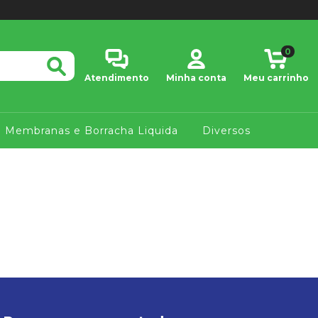
0
Atendimento
Minha conta
Meu carrinho
Membranas e Borracha Liquida
Diversos