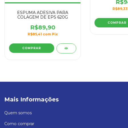
R$9
R$89,3
ESPUMA ADESIVA PARA
COLAGEM DE EPS 620G
R$89,90
R$85,41
com
Pix
Mais Informações
Quem somos
Como comprar