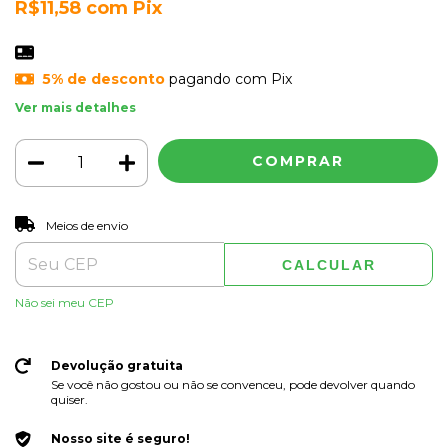
R$11,58
com
Pix
5% de desconto
pagando com Pix
Ver mais detalhes
ALTERAR CEP
Entregas para o CEP:
Meios de envio
CALCULAR
Não sei meu CEP
Devolução gratuita
Se você não gostou ou não se convenceu, pode devolver quando
quiser.
Nosso site é seguro!