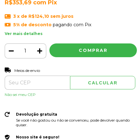
R$353,69
com
Pix
3
x de
R$124,10
sem juros
5% de desconto
pagando com Pix
Ver mais detalhes
ALTERAR CEP
Entregas para o CEP:
Meios de envio
CALCULAR
Não sei meu CEP
Devolução gratuita
Se você não gostou ou não se convenceu, pode devolver quando
quiser.
Nosso site é seguro!