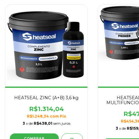
HEATSEAL ZINC (A+B) 3,6 kg
HEATSEA
MULTIFUNCIONA
K
R$1.314,04
R$47
R$1.248,34
com
Pix
R$454,3
3
x de
R$438,01
sem juros
3
x de
R$159