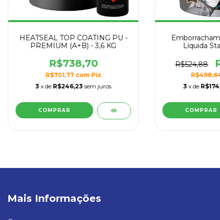
HEATSEAL TOP COATING PU -
Emborrachame
PREMIUM (A+B) - 3,6 KG
Líquida St
Coberturas, Fa
Fr
R$738,70
R$524,88
R$701,77
com
Pix
R$498,6
3
x de
R$246,23
sem juros
3
x de
R$174
COMPRAR
Mais Informações