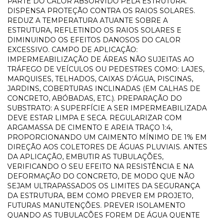
PARTE DO CALOR ABSORVIDO PELA ESTRUTURA.
DISPENSA PROTEÇÃO CONTRA OS RAIOS SOLARES.
REDUZ A TEMPERATURA ATUANTE SOBRE A
ESTRUTURA, REFLETINDO OS RAIOS SOLARES E
DIMINUINDO OS EFEITOS DANOSOS DO CALOR
EXCESSIVO. CAMPO DE APLICAÇÃO:
IMPERMEABILIZAÇÃO DE ÁREAS NÃO SUJEITAS AO
TRÁFEGO DE VEÍCULOS OU PEDESTRES COMO: LAJES,
MARQUISES, TELHADOS, CAIXAS D’ÁGUA, PISCINAS,
JARDINS, COBERTURAS INCLINADAS (EM CALHAS DE
CONCRETO, ABÓBADAS, ETC.). PREPARAÇÃO DO
SUBSTRATO: A SUPERFÍCIE A SER IMPERMEABILIZADA
DEVE ESTAR LIMPA E SECA. REGULARIZAR COM
ARGAMASSA DE CIMENTO E AREIA TRAÇO 1:4,
PROPORCIONANDO UM CAIMENTO MÍNIMO DE 1% EM
DIREÇÃO AOS COLETORES DE ÁGUAS PLUVIAIS. ANTES
DA APLICAÇÃO, EMBUTIR AS TUBULAÇÕES,
VERIFICANDO O SEU EFEITO NA RESISTÊNCIA E NA
DEFORMAÇÃO DO CONCRETO, DE MODO QUE NÃO
SEJAM ULTRAPASSADOS OS LIMITES DA SEGURANÇA
DA ESTRUTURA, BEM COMO PREVER EM PROJETO,
FUTURAS MANUTENÇÕES. PREVER ISOLAMENTO
QUANDO AS TUBULAÇÕES FOREM DE ÁGUA QUENTE