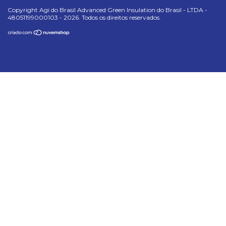
Copyright Agi do Brasil Advanced Green Insulation do Brasil - LTDA -
48051199000103 - 2026. Todos os direitos reservados.