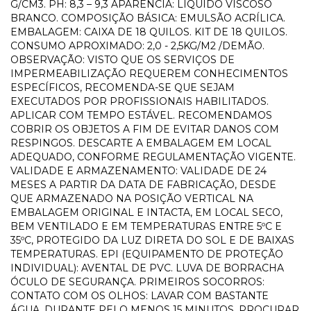
G/CM3. PH: 8,3 – 9,3 APARÊNCIA: LÍQUIDO VISCOSO
BRANCO. COMPOSIÇÃO BÁSICA: EMULSÃO ACRÍLICA.
EMBALAGEM: CAIXA DE 18 QUILOS. KIT DE 18 QUILOS.
CONSUMO APROXIMADO: 2,0 - 2,5KG/M2 /DEMÃO.
OBSERVAÇÃO: VISTO QUE OS SERVIÇOS DE
IMPERMEABILIZAÇÃO REQUEREM CONHECIMENTOS
ESPECÍFICOS, RECOMENDA-SE QUE SEJAM
EXECUTADOS POR PROFISSIONAIS HABILITADOS.
APLICAR COM TEMPO ESTÁVEL. RECOMENDAMOS
COBRIR OS OBJETOS A FIM DE EVITAR DANOS COM
RESPINGOS. DESCARTE A EMBALAGEM EM LOCAL
ADEQUADO, CONFORME REGULAMENTAÇÃO VIGENTE.
VALIDADE E ARMAZENAMENTO: VALIDADE DE 24
MESES A PARTIR DA DATA DE FABRICAÇÃO, DESDE
QUE ARMAZENADO NA POSIÇÃO VERTICAL NA
EMBALAGEM ORIGINAL E INTACTA, EM LOCAL SECO,
BEM VENTILADO E EM TEMPERATURAS ENTRE 5ºC E
35ºC, PROTEGIDO DA LUZ DIRETA DO SOL E DE BAIXAS
TEMPERATURAS. EPI (EQUIPAMENTO DE PROTEÇÃO
INDIVIDUAL): AVENTAL DE PVC. LUVA DE BORRACHA
ÓCULO DE SEGURANÇA. PRIMEIROS SOCORROS:
CONTATO COM OS OLHOS: LAVAR COM BASTANTE
ÁGUA, DURANTE PELO MENOS 15 MINUTOS. PROCURAR