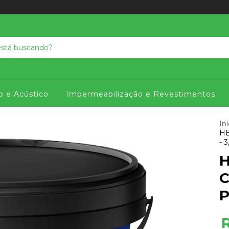
o e Acústico
Impermeabilização e Revestimentos
Iní
HE
- 
H
C
P