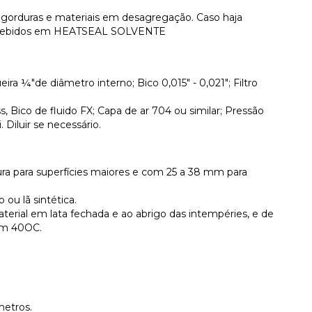
ou gorduras e materiais em desagregação. Caso haja
 embebidos em HEATSEAL SOLVENTE
ira ¼"de diâmetro interno; Bico 0,015" - 0,021"; Filtro
s, Bico de fluido FX; Capa de ar 704 ou similar; Pressão
 Diluir se necessário.
ura para superfícies maiores e com 25 a 38 mm para
 ou lã sintética.
rial em lata fechada e ao abrigo das intempéries, e de
em 40OC.
etros.