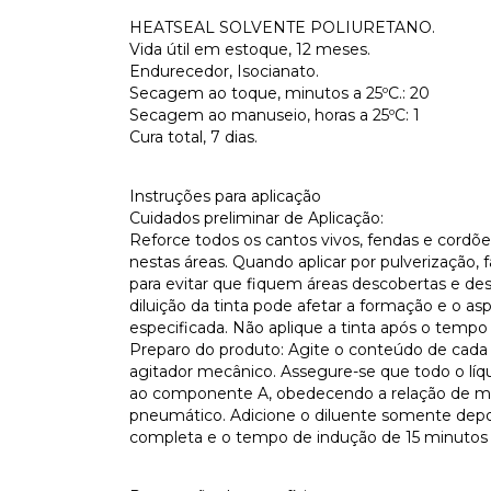
HEATSEAL SOLVENTE POLIURETANO.
Vida útil em estoque, 12 meses.
Endurecedor, Isocianato.
Secagem ao toque, minutos a 25ºC.: 20
Secagem ao manuseio, horas a 25ºC: 1
Cura total, 7 dias.
Instruções para aplicação
Cuidados preliminar de Aplicação:
Reforce todos os cantos vivos, fendas e cordões
nestas áreas. Quando aplicar por pulverização,
para evitar que fiquem áreas descobertas e de
diluição da tinta pode afetar a formação e o as
especificada. Não aplique a tinta após o tempo d
Preparo do produto: Agite o conteúdo de cad
agitador mecânico. Assegure-se que todo o lí
ao componente A, obedecendo a relação de mis
pneumático. Adicione o diluente somente depo
completa e o tempo de indução de 15 minutos 