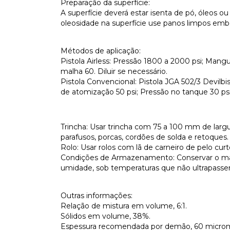
Preparação da superfície:
A superfície deverá estar isenta de pó, óleos 
oleosidade na superfície use panos limpos
Métodos de aplicação:
Pistola Airless: Pressão 1800 a 2000 psi; Mangue
malha 60. Diluir se necessário.
Pistola Convencional: Pistola JGA 502/3 Devilbis
de atomização 50 psi; Pressão no tanque 30 psi.
Trincha: Usar trincha com 75 a 100 mm de larg
parafusos, porcas, cordões de solda e retoques.
Rolo: Usar rolos com lã de carneiro de pelo curto
Condições de Armazenamento: Conservar o mate
umidade, sob temperaturas que não ultrapass
Outras informações:
Relação de mistura em volume, 6:1.
Sólidos em volume, 38%.
Espessura recomendada por demão, 60 microm