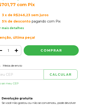
$701,77
com
Pix
3
x de
R$246,23
sem juros
5% de desconto
pagando com Pix
r mais detalhes
enção, última peça!
ALTERAR CEP
regas para o CEP:
Meios de envio
CALCULAR
o sei meu CEP
Devolução gratuita
Se você não gostou ou não se convenceu, pode devolver