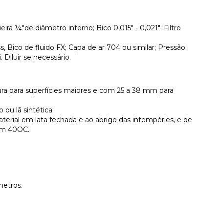
ira ¼"de diâmetro interno; Bico 0,015" - 0,021"; Filtro
s, Bico de fluido FX; Capa de ar 704 ou similar; Pressão
 Diluir se necessário.
ura para superfícies maiores e com 25 a 38 mm para
 ou lã sintética.
rial em lata fechada e ao abrigo das intempéries, e de
em 40OC.
etros.