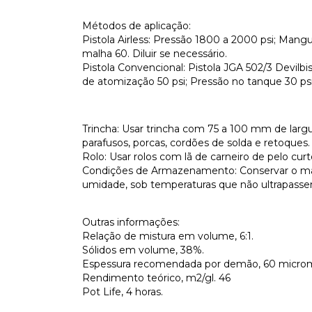
Métodos de aplicação:
Pistola Airless: Pressão 1800 a 2000 psi; Mangue
malha 60. Diluir se necessário.
Pistola Convencional: Pistola JGA 502/3 Devilbis
de atomização 50 psi; Pressão no tanque 30 psi.
Trincha: Usar trincha com 75 a 100 mm de larg
parafusos, porcas, cordões de solda e retoques.
Rolo: Usar rolos com lã de carneiro de pelo curto
Condições de Armazenamento: Conservar o mate
umidade, sob temperaturas que não ultrapass
Outras informações:
Relação de mistura em volume, 6:1.
Sólidos em volume, 38%.
Espessura recomendada por demão, 60 microm
Rendimento teórico, m2/gl. 46
Pot Life, 4 horas.