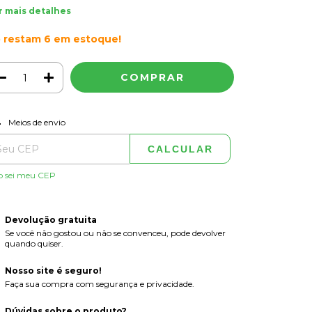
r mais detalhes
 restam
6
em estoque!
ALTERAR CEP
regas para o CEP:
Meios de envio
CALCULAR
o sei meu CEP
Devolução gratuita
Se você não gostou ou não se convenceu, pode devolver
quando quiser.
Nosso site é seguro!
Faça sua compra com segurança e privacidade.
Dúvidas sobre o produto?