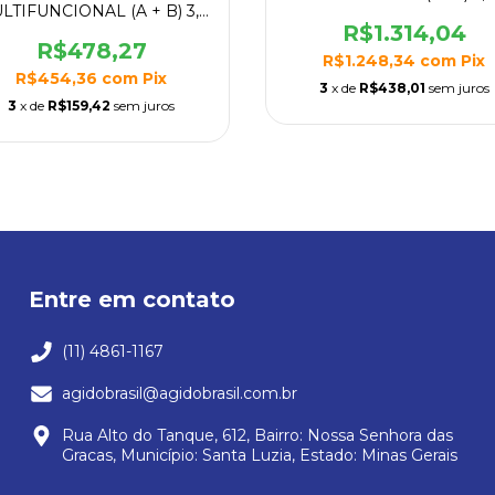
LTIFUNCIONAL (A + B) 3,6
KG
R$1.314,04
R$478,27
R$1.248,34
com
Pix
R$454,36
com
Pix
3
x de
R$438,01
sem juros
3
x de
R$159,42
sem juros
Entre em contato
(11) 4861-1167
agidobrasil@agidobrasil.com.br
Rua Alto do Tanque, 612, Bairro: Nossa Senhora das
Gracas, Município: Santa Luzia, Estado: Minas Gerais