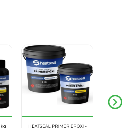
 kg
HEATSEAL PRIMER EPÓXI -
HEAT