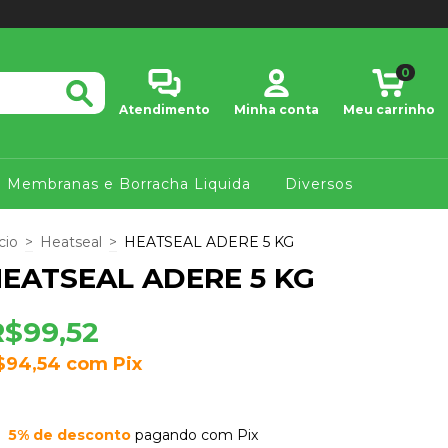
0
Atendimento
Minha conta
Meu carrinho
Membranas e Borracha Liquida
Diversos
cio
>
Heatseal
>
HEATSEAL ADERE 5 KG
EATSEAL ADERE 5 KG
R$99,52
$94,54
com
Pix
5% de desconto
pagando com Pix