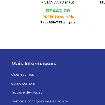
ITROS
- STANDARD (A+B)
MU
30
R$442,00
m
Pix
R$419,90
com
Pix
m juros
3
x de
R$147,33
sem juros
Mais Informações
Quem somos
Como comprar
Trocas e devolução
Termos e condições de uso do site