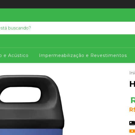
o e Acústico
Impermeabilização e Revestimentos
Iní
H
R