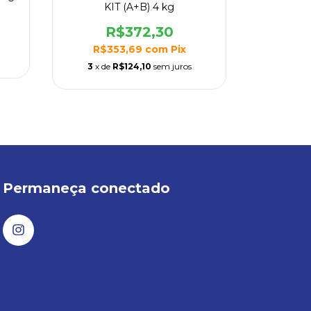
KIT (A+B) 4 kg
ACR
R$372,30
R
R$353,69
com
Pix
R$4
3
x de
R$124,10
sem juros
3
x de
Permaneça conectado