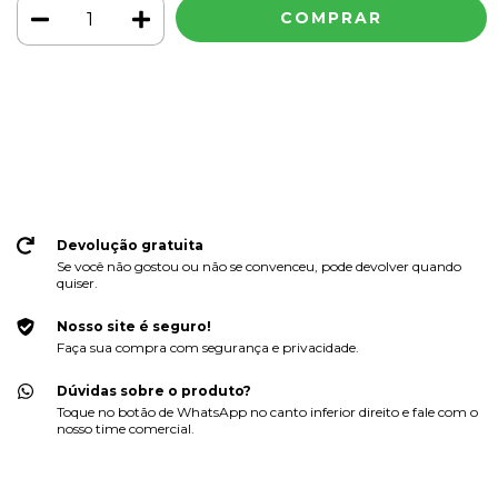
Meios de envio
ALTERAR CEP
Entregas para o CEP:
CALCULAR
Faça login
e use seus dados de entrega
Não sei meu CEP
Devolução gratuita
Se você não gostou ou não se convenceu, pode devolver quando
quiser.
Nosso site é seguro!
Faça sua compra com segurança e privacidade.
Dúvidas sobre o produto?
Toque no botão de WhatsApp no canto inferior direito e fale com o
nosso time comercial.