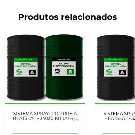
Produtos relacionados
SISTEMA SPRAY- POLIUREIA
SISTEMA SPRA
HEATSEAL - 34030 KIT (A+B) -
HEATSEAL - 32
390 KG
-39