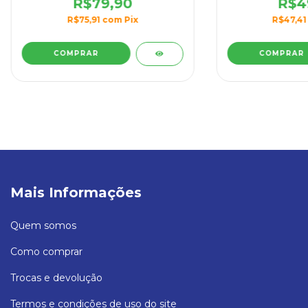
e Acústico com Spray de PU da
até 55 dB a part
R$79,90
R$4
AGI a Partir de R$ 79,90/m²
R$75,91
com
Pix
R$47,4
COMPRAR
COMPRAR
Mais Informações
Quem somos
Como comprar
Trocas e devolução
Termos e condições de uso do site