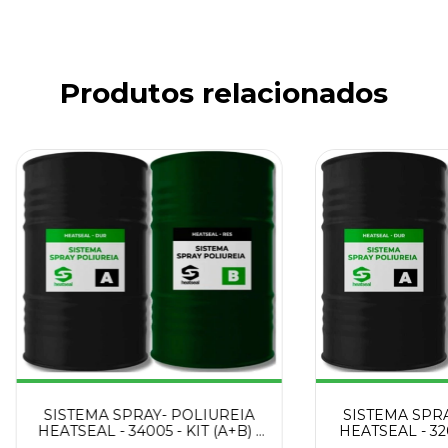
Produtos relacionados
SISTEMA SPRAY- POLIUREIA
SISTEMA SPRA
HEATSEAL - 34005 - KIT (A+B) -
HEATSEAL - 3201
390 - KG
390